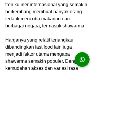
tren kuliner internasional yang semakin 
berkembang membuat banyak orang 
tertarik mencoba makanan dari 
berbagai negara, termasuk shawarma.
Harganya yang relatif terjangkau 
dibandingkan fast food lain juga 
menjadi faktor utama mengapa 
shawarma semakin populer. Dengan 
kemudahan akses dan variasi rasa 
yang terus berkembang, makanan 
shawarma kini menjadi salah satu 
pilihan favorit masyarakat Indonesia.
Kesimpulan
Shawarma bukan hanya sekadar 
makanan cepat saji biasa, tetapi juga 