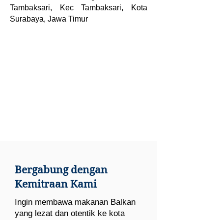
Tambaksari, Kec Tambaksari, Kota
Surabaya, Jawa Timur
Bergabung dengan
Kemitraan Kami
Ingin membawa makanan Balkan
yang lezat dan otentik ke kota