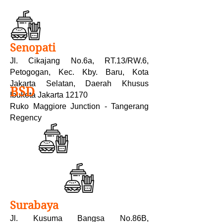
Senopati
Jl. Cikajang No.6a, RT.13/RW.6,
Petogogan, Kec. Kby. Baru, Kota
Jakarta Selatan, Daerah Khusus
BSD
Ibukota Jakarta 12170
Ruko Maggiore Junction - Tangerang
Regency
Surabaya
Jl. Kusuma Bangsa No.86B,