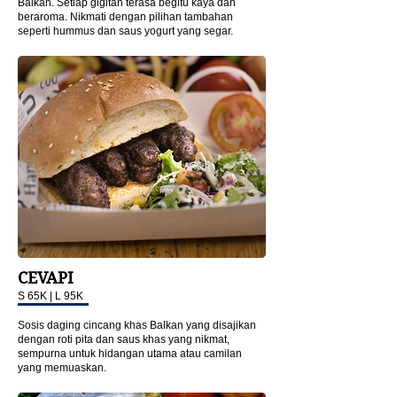
Balkan. Setiap gigitan terasa begitu kaya dan
beraroma. Nikmati dengan pilihan tambahan
seperti hummus dan saus yogurt yang segar.
CEVAPI
S 65K | L 95K
Sosis daging cincang khas Balkan yang disajikan
dengan roti pita dan saus khas yang nikmat,
sempurna untuk hidangan utama atau camilan
yang memuaskan.