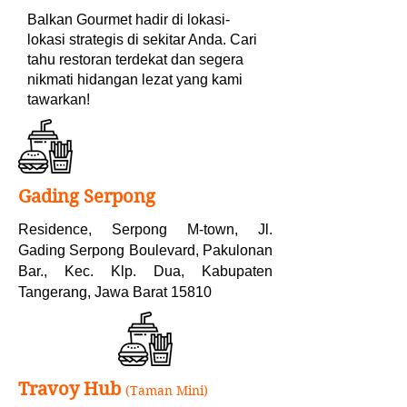
Balkan Gourmet hadir di lokasi-
lokasi strategis di sekitar Anda. Cari
tahu restoran terdekat dan segera
nikmati hidangan lezat yang kami
tawarkan!
Gading Serpong
Residence, Serpong M-town, Jl.
Gading Serpong Boulevard, Pakulonan
Bar., Kec. Klp. Dua, Kabupaten
Tangerang, Jawa Barat 15810
Travoy Hub
(Taman Mini)