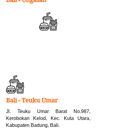
Bali - Ungasan
Bali - Teuku Umar
Jl. Teuku Umar Barat No.987,
Kerobokan Kelod, Kec. Kuta Utara,
Kabupaten Badung, Bali.