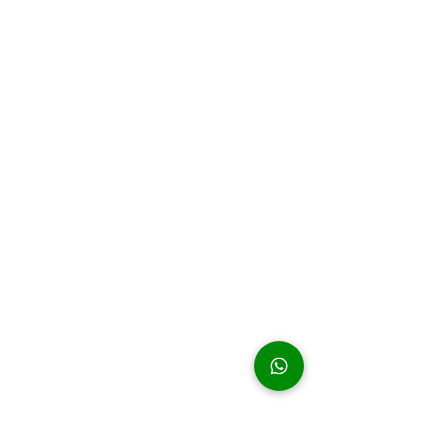
GOURMET GROUP
Miliki Bisnis Kuliner Anda bersama
BALKAN GOURMET GROUP Bisnis
Kemitraan Mudah dan Menguntungkan
Menu
Beranda
Tentang Kami
Brand Kami
Konsep
Paket Kemitraan
Artikel
Kontak
Contact Us